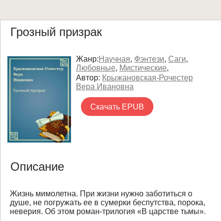
Грозный призрак
Жанр:
Научная
,
Фэнтези
,
Саги
,
Любовные
,
Мистические
,
Автор:
Крыжановская-Рочестер
Вера Ивановна
Скачать EPUB
Описание
Жизнь мимолетна. При жизни нужно заботиться о
душе, не погружать ее в сумерки беспутства, порока,
неверия. Об этом роман-трилогия «В царстве тьмы».