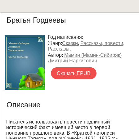
Братья Гордеевы
Год написания:
Жанр:
Сказки
,
Рассказы, повести
,
Рассказы
,
Автор:
Мамин (Мамин-Сибиряк)
Дмитрий Наркисович
Скачать EPUB
Описание
Писатель использовал в повести подлинный
исторический факт, имевший место в первой
половине прошлого века. В «Краткой летописи
Нижнего Тагила», под рубрикой: «1821–1825 гг.»,