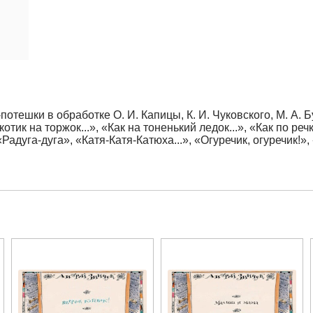
отешки в обработке О. И. Капицы, К. И. Чуковского, М. А.
ик на торжок...», «Как на тоненький ледок...», «Как по речке,
, «Радуга-дуга», «Катя-Катя-Катюха...», «Огуречик, огуречик!