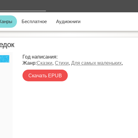
Жанры
Бесплатное
Аудиокниги
едок
Год написания:
Жанр:
Сказки
,
Стихи
,
Для самых маленьких
,
Скачать EPUB