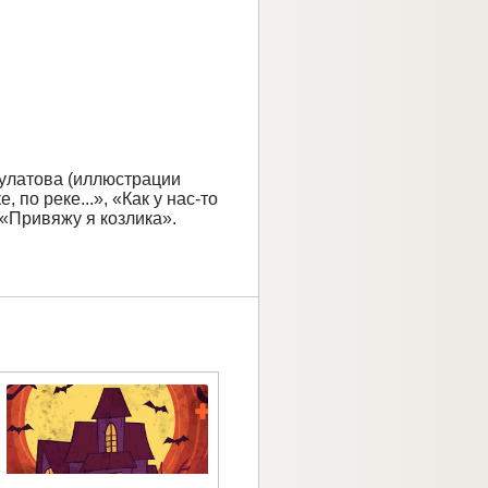
 Булатова (иллюстрации
 по реке...», «Как у нас-то
», «Привяжу я козлика».