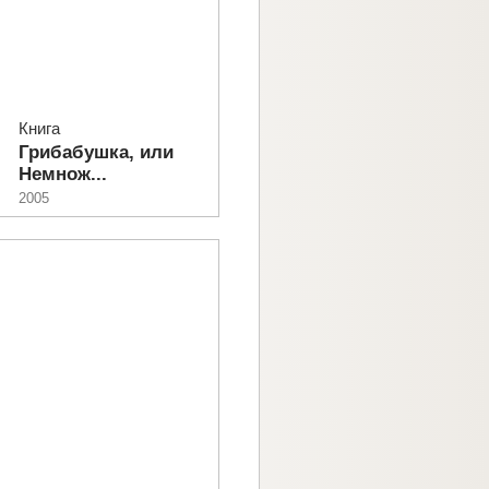
Книга
Грибабушка, или
Немнож...
2005