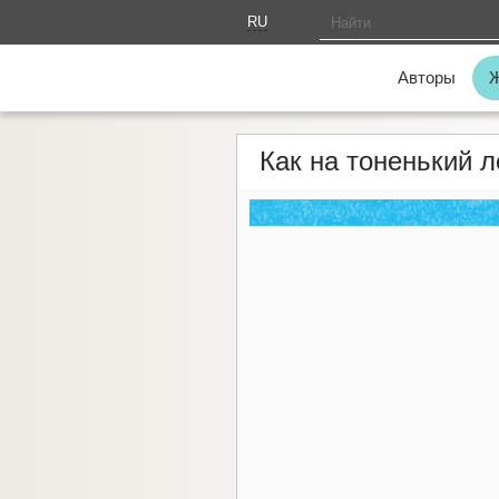
RU
AM
Авторы
Как на тоненький л