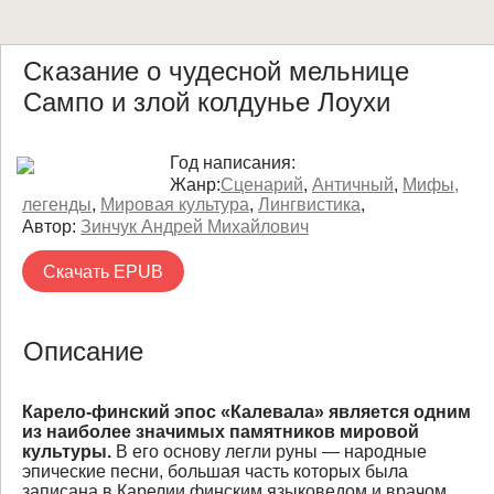
Сказание о чудесной мельнице
Сампо и злой колдунье Лоухи
Год написания:
Жанр:
Сценарий
,
Античный
,
Мифы,
легенды
,
Мировая культура
,
Лингвистика
,
Автор:
Зинчук Андрей Михайлович
Скачать EPUB
Описание
Карело-финский эпос «Калевала» является одним
из наиболее значимых памятников мировой
культуры.
В его основу легли руны — народные
эпические песни, большая часть которых была
записана в Карелии финским языковедом и врачом