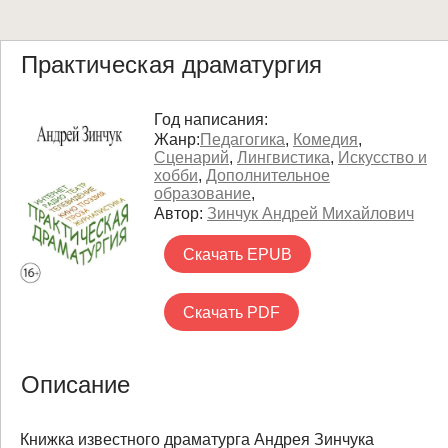
Практическая драматургия
Год написания:
Жанр:
Педагогика
,
Комедия
,
Сценарий
,
Лингвистика
,
Искусство и
хобби
,
Дополнительное
образование
,
Автор:
Зинчук Андрей Михайлович
Скачать EPUB
Скачать PDF
Описание
Книжка известного драматурга Андрея Зинчука