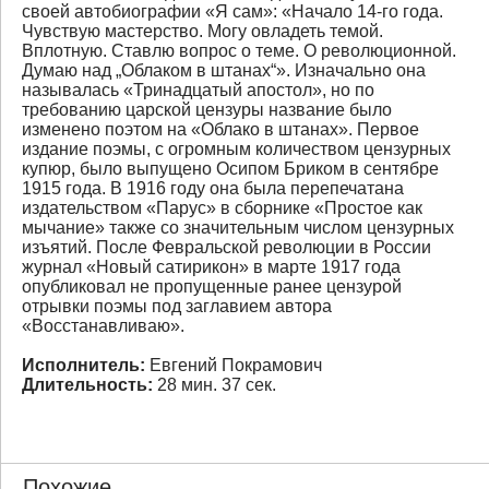
своей автобиографии «Я сам»: «Начало 14-го года.
Чувствую мастерство. Могу овладеть темой.
Вплотную. Ставлю вопрос о теме. О революционной.
Думаю над „Облаком в штанах“». Изначально она
называлась «Тринадцатый апостол», но по
требованию царской цензуры название было
изменено поэтом на «Облако в штанах». Первое
издание поэмы, с огромным количеством цензурных
купюр, было выпущено Осипом Бриком в сентябре
1915 года. В 1916 году она была перепечатана
издательством «Парус» в сборнике «Простое как
мычание» также со значительным числом цензурных
изъятий. После Февральской революции в России
журнал «Новый сатирикон» в марте 1917 года
опубликовал не пропущенные ранее цензурой
отрывки поэмы под заглавием автора
«Восстанавливаю».
Исполнитель:
Евгений Покрамович
Длительность:
28 мин. 37 сек.
Похожие