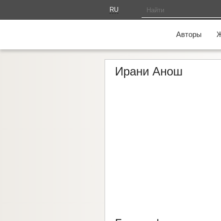
RU
AM
Авторы
Ирани Анош