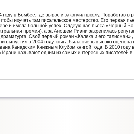
 году в Бомбее, где вырос и закончил школу. Поработав в 
 чтобы изучать там писательское мастерство. Его первая п
увере и имела большой успех. Слдеующая пьеса «Черный Б
атральная премия), а за Аношем Риани закрепилась репута
драматурга. Свой первый роман «Калека и его талисман» ,
ни выпустил в 2004 году, книга была очень высоко оценена 
ана Канадским Книжным Клубом книгой года. В 2010 году 
а Ирани называют одним из самых интересных писателей в 