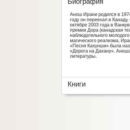
Биография
Анош Ирани родился в 1974
году он переехал в Канаду,
октябре 2003 года в Ванк
премии Дора (канадская те
наблюдательного молодого 
магического реализма, Ира
«Песня Кахунши» была назв
«Дорога на Дахану». Анош
литературы.
Книги