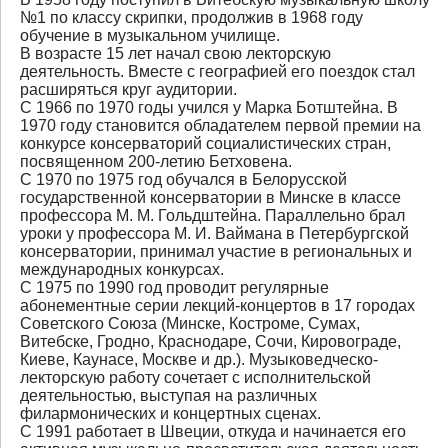
№1 по классу скрипки, продолжив в 1968 году
обучение в музыкальном училище.
В возрасте 15 лет начал свою лекторскую
деятельность. Вместе с географией его поездок стал
расширяться круг аудитории.
С 1966 по 1970 годы учился у Марка Ботштейна. В
1970 году становится обладателем первой премии на
конкурсе консерваторий социалистических стран,
посвященном 200-летию Бетховена.
С 1970 по 1975 год обучался в Белорусской
государственной консерватории в Минске в классе
профессора М. М. Гольдштейна. Параллельно брал
уроки у профессора М. И. Ваймана в Петербургской
консерватории, принимал участие в региональных и
международных конкурсах.
C 1975 по 1990 год проводит регулярные
абонементные серии лекций-концертов в 17 городах
Советского Союза (Минске, Костроме, Сумах,
Витебске, Гродно, Краснодаре, Сочи, Кировограде,
Киеве, Каунасе, Москве и др.). Музыковедческо-
лекторскую работу сочетает с исполнительской
деятельностью, выступая на различных
филармонических и концертных сценах.
С 1991 работает в Швеции, откуда и начинается его