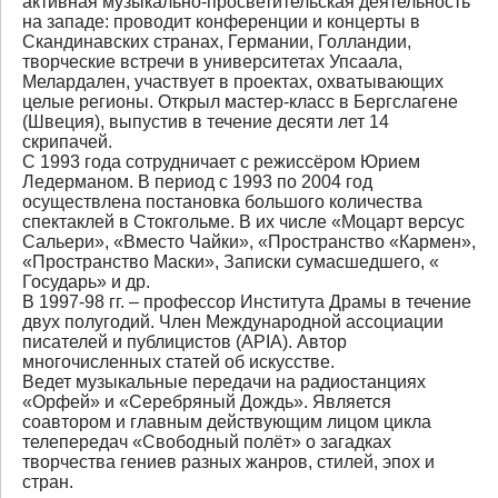
активная музыкально-просветительская деятельность
на западе: проводит конференции и концерты в
Скандинавских странах, Германии, Голландии,
творческие встречи в университетах Упсаала,
Мелардален, участвует в проектах, охватывающих
целые регионы. Открыл мастер-класс в Бергслагене
(Швеция), выпустив в течение десяти лет 14
скрипачей.
С 1993 года сотрудничает с режиссёром Юрием
Ледерманом. В период с 1993 по 2004 год
осуществлена постановка большого количества
спектаклей в Стокгольме. В их числе «Моцарт версус
Сальери», «Вместо Чайки», «Пространство «Кармен»,
«Пространство Маски», Записки сумасшедшего, «
Государь» и др.
В 1997-98 гг. – профессор Института Драмы в течение
двух полугодий. Член Международной ассоциации
писателей и публицистов (APIA). Автор
многочисленных статей об искусстве.
Ведет музыкальные передачи на радиостанциях
«Орфей» и «Серебряный Дождь». Является
соавтором и главным действующим лицом цикла
телепередач «Свободный полёт» о загадках
творчества гениев разных жанров, стилей, эпох и
стран.