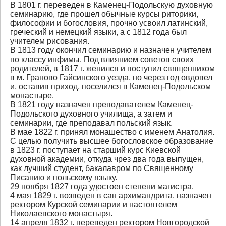
В 1801 г. переведен в Каменец-Подольскую духовную
семинарию, где прошел обычные курсы риторики,
философии и богословия, прочно усвоил латинский,
греческий и немецкий языки, а с 1812 года был
учителем рисования.
В 1813 году окончил семинарию и назначен учителем
по классу инфимы. Под влиянием советов своих
родителей, в 1817 г. женился и поступил священником
в м. Граново Гайсинского уезда, но через год овдовел
и, оставив приход, поселился в Каменец-Подольском
монастыре.
В 1821 году назначен преподавателем Каменец-
Подольского духовного училища, а затем и
семинарии, где преподавал польский язык.
В мае 1822 г. принял монашество с именем Анатолия.
С целью получить высшее богословское образование
в 1823 г. поступает на старший курс Киевской
духовной академии, откуда чрез два года выпущен,
как лучший студент, бакалавром по Священному
Писанию и польскому языку.
29 ноября 1827 года удостоен степени магистра.
4 мая 1829 г. возведен в сан архимандрита, назначен
ректором Курской семинарии и настоятелем
Николаевского монастыря.
14 апреля 1832 г. переведен ректором Новгородской