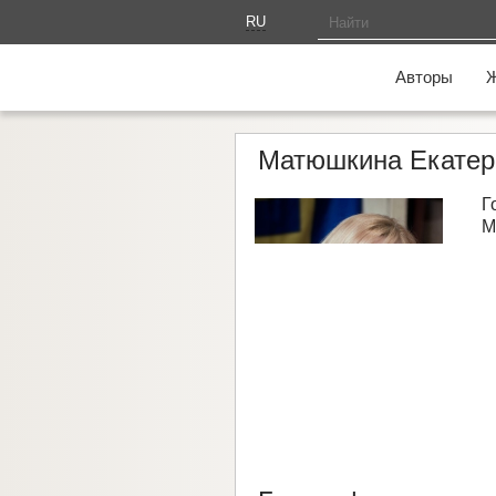
RU
AM
Авторы
Матюшкина Екатер
Г
М