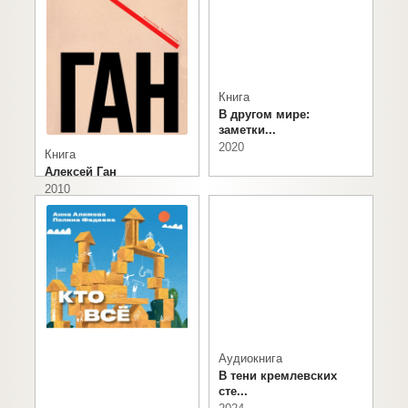
Книга
В другом мире:
заметки...
2020
Книга
Алексей Ган
2010
Аудиокнига
В тени кремлевских
сте...