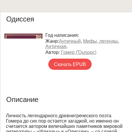
Одиссея
Год написания:
Жанр:
Античный
,
Мифы, легенды
,
Античная
,
Автор:
Гомер (Ὅμηρος)
Скачать EPUB
Описание
Личность легендарного древнегреческого поэта
Гомера до сих пор остается загадкой, но именно он
считается автором величайших памятников мировой
литературы – «Илиады» и «Одиссеи», – со славой