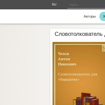
RU
AM
Авторы
Словотолкователь