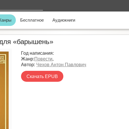
Жанры
Бесплатное
Аудиокниги
 для «барышень»
Год написания:
Жанр:
Повести
,
Автор:
Чехов Антон Павлович
Скачать EPUB