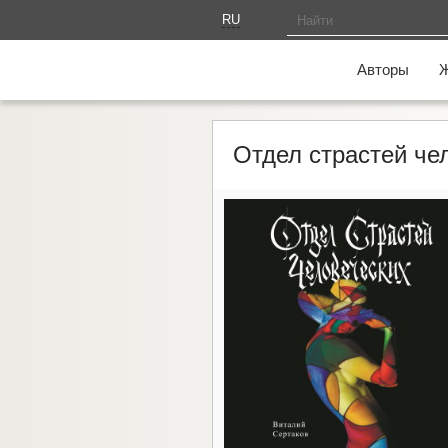
RU
AM
Авторы
Отдел страстей че