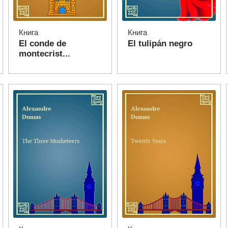
Книга
Книга
El conde de
El tulipán negro
montecrist...