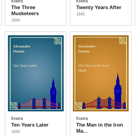
Книга
Книга
The Three
Twenty Years After
Musketeers
1845
1844
Книга
Книга
Ten Years Later
The Man in the Iron
Ma...
1844