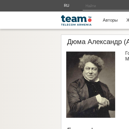
RU
AM
Авторы
Дюма Александр (A
Г
М