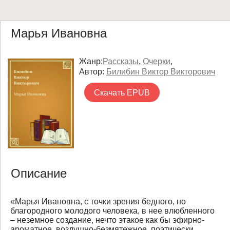
Марья Ивановна
Жанр:
Рассказы
,
Очерки
,
Автор:
Билибин Виктор Викторович
Скачать EPUB
Описание
«Марья Ивановна, с точки зрения бедного, но
благородного молодого человека, в нее влюбленного
– неземное создание, нечто этакое как бы эфирно-
ароматное, воздушно-безмятежное, поэтически